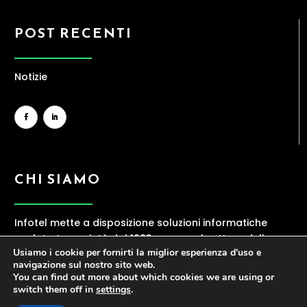
POST RECENTI
Notizie
CHI SIAMO
Infotel mette a disposizione soluzioni informatiche
evolute. La società dal 1983 opera nel settore della
Usiamo i cookie per fornirti la miglior esperienza d'uso e
ICT, offrendo una gamma ampia di servizi
navigazione sul nostro sito web.
contraddistinti da elevata professionalità.
You can find out more about which cookies we are using or
switch them off in
settings
.