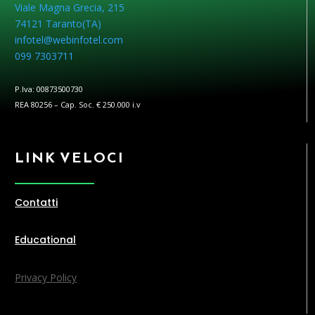
Viale Magna Grecia, 215
74121 Taranto(
TA
)
infotel@webinfotel.com
099 7303711
P.Iva: 00873500730
REA 80256 – Cap. Soc. € 250.000 i.v
LINK VELOCI
Contatti
Educational
Privacy Policy