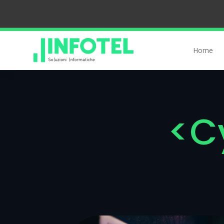
Home
<Cy