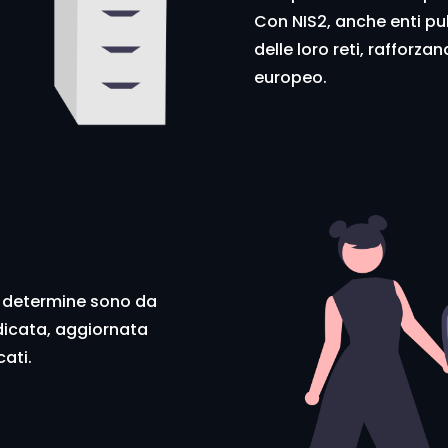
Con NIS2, anche enti pub
delle loro reti, rafforza
europeo.
e determine sono da
dicata, aggiornata
cati.