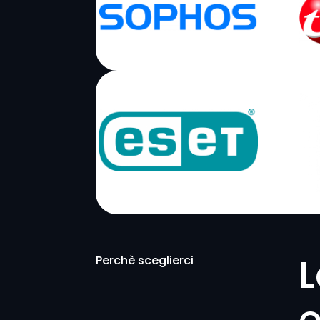
L
Perchè sceglierci
o