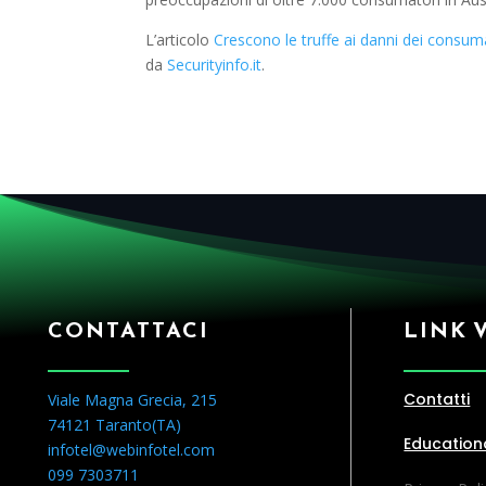
L’articolo
Crescono le truffe ai danni dei consuma
da
Securityinfo.it
.
CONTATTACI
LINK 
Contatti
Viale Magna Grecia, 215
74121 Taranto(
TA
)
Education
infotel@webinfotel.com
099 7303711