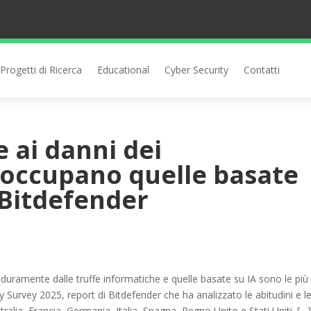
Progetti di Ricerca
Educational
Cyber Security
Contatti
e ai danni dei
occupano quelle basate
i Bitdefender
duramente dalle truffe informatiche e quelle basate su IA sono le più
y Survey 2025, report di Bitdefender che ha analizzato le abitudini e l
ralia, Francia, Germania, Italia, Spagna, Regno Unito e Stati Uniti. […