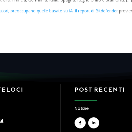
tori, preoccupano quelle basate su IA. Il report di Bitdefender
provie
VELOCI
POST RECENTI
Notizie
al