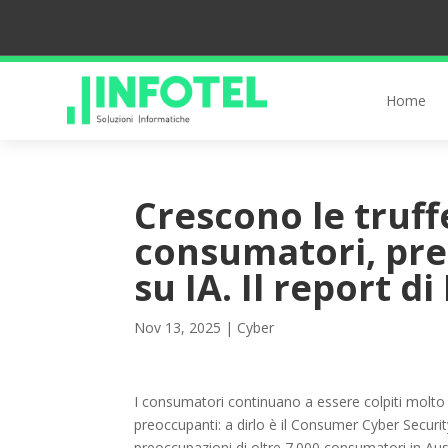
Home
Crescono le truff
consumatori, pre
su IA. Il report d
Nov 13, 2025
|
Cyber
I consumatori continuano a essere colpiti molto 
preoccupanti: a dirlo è il Consumer Cyber Securit
preoccupazioni di oltre 7.000 consumatori in Aust