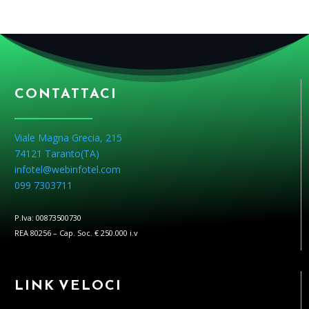
CONTATTACI
Viale Magna Grecia, 215
74121 Taranto(
TA
)
infotel@webinfotel.com
099 7303711
P.Iva: 00873500730
REA 80256 – Cap. Soc. € 250.000 i.v
LINK VELOCI