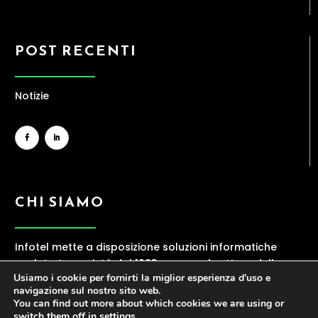
POST RECENTI
Notizie
CHI SIAMO
Infotel mette a disposizione soluzioni informatiche
evolute. La società dal 1983 opera nel settore della
Usiamo i cookie per fornirti la miglior esperienza d'uso e
ICT, offrendo una gamma ampia di servizi
navigazione sul nostro sito web.
contraddistinti da elevata professionalità.
You can find out more about which cookies we are using or
switch them off in
settings
.