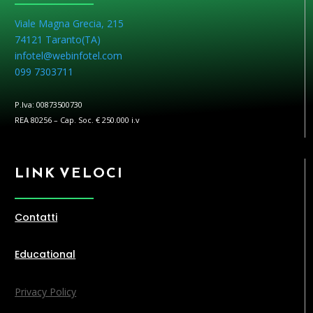
Viale Magna Grecia, 215
74121 Taranto(
TA
)
infotel@webinfotel.com
099 7303711
P.Iva: 00873500730
REA 80256 – Cap. Soc. € 250.000 i.v
LINK VELOCI
Contatti
Educational
Privacy Policy