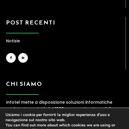
POST RECENTI
Notizie
CHI SIAMO
Infotel mette a disposizione soluzioni informatiche
evolute. La società dal 1983 opera nel settore della
Usiamo i cookie per fornirti la miglior esperienza d'uso e
ICT, offrendo una gamma ampia di servizi
navigazione sul nostro sito web.
contraddistinti da elevata professionalità.
You can find out more about which cookies we are using or