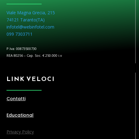
Viale Magna Grecia, 215
74121 Taranto(
TA
)
infotel@webinfotel.com
099 7303711
P.Iva: 00873500730
REA 80256 – Cap. Soc. € 250.000 i.v
LINK VELOCI
Contatti
Educational
Privacy Policy