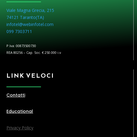
Viale Magna Grecia, 215
74121 Taranto(
TA
)
infotel@webinfotel.com
099 7303711
P.Iva: 00873500730
REA 80256 – Cap. Soc. € 250.000 i.v
LINK VELOCI
Contatti
Educational
Privacy Policy