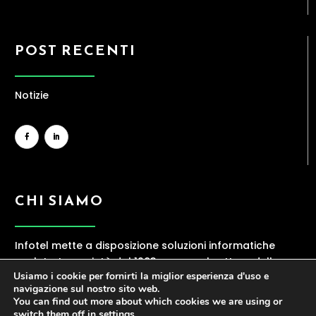
POST RECENTI
Notizie
CHI SIAMO
Infotel mette a disposizione soluzioni informatiche
evolute. La società dal 1983 opera nel settore della
Usiamo i cookie per fornirti la miglior esperienza d'uso e
ICT, offrendo una gamma ampia di servizi
navigazione sul nostro sito web.
contraddistinti da elevata professionalità.
You can find out more about which cookies we are using or
switch them off in
settings
.