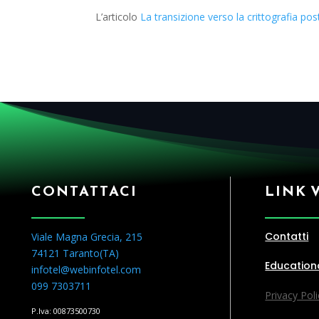
L’articolo
La transizione verso la crittografia post
CONTATTACI
LINK 
Contatti
Viale Magna Grecia, 215
74121 Taranto(
TA
)
Education
infotel@webinfotel.com
099 7303711
Privacy Poli
P.Iva: 00873500730