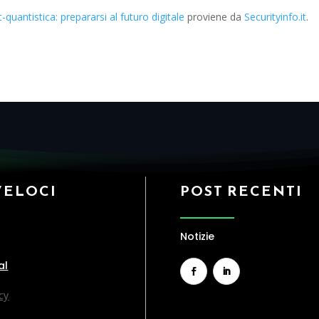
-quantistica: prepararsi al futuro digitale
proviene da
Securityinfo.it
.
VELOCI
POST RECENTI
Notizie
al
cy