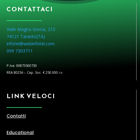
CONTATTACI
Viale Magna Grecia, 215
74121 Taranto(
TA
)
infotel@webinfotel.com
099 7303711
P.Iva: 00873500730
REA 80256 – Cap. Soc. € 250.000 i.v
LINK VELOCI
Contatti
Educational