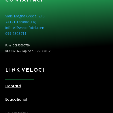
Viale Magna Grecia, 215
74121 Taranto(
TA
)
infotel@webinfotel.com
099 7303711
P.Iva: 00873500730
REA 80256 – Cap. Soc. € 250.000 i.v
LINK VELOCI
Contatti
Educational
Privacy Policy