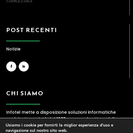
POST RECENTI
Notizie
CHI SIAMO
Infotel mette a disposizione soluzioni informatiche
evolute. La società dal 1983 opera nel settore della
Usiamo i cookie per fornirti la miglior esperienza d'uso e
ICT, offrendo una gamma ampia di servizi
navigazione sul nostro sito web.
contraddistinti da elevata professionalità.