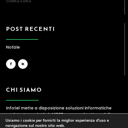
POST RECENTI
Notizie
CHI SIAMO
Infotel mette a disposizione soluzioni informatiche
evolute. La società dal 1983 opera nel settore della
Usiamo i cookie per fornirti la miglior esperienza d'uso e
ICT, offrendo una gamma ampia di servizi
navigazione sul nostro sito web.
contraddistinti da elevata professionalità.