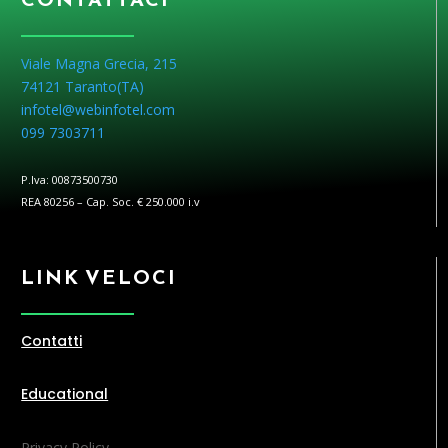
Viale Magna Grecia, 215
74121 Taranto(
TA
)
infotel@webinfotel.com
099 7303711
P.Iva: 00873500730
REA 80256 – Cap. Soc. € 250.000 i.v
LINK VELOCI
Contatti
Educational
Privacy Policy