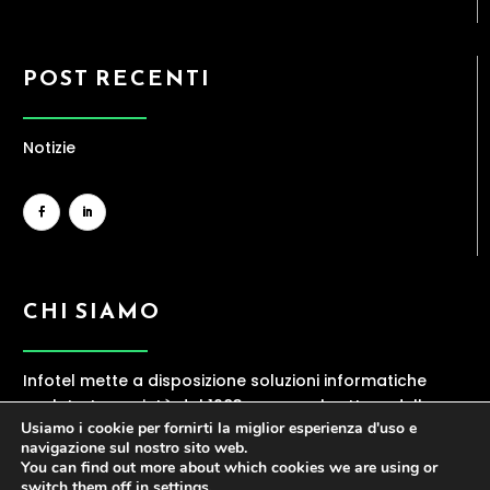
POST RECENTI
Notizie
CHI SIAMO
Infotel mette a disposizione soluzioni informatiche
evolute. La società dal 1983 opera nel settore della
Usiamo i cookie per fornirti la miglior esperienza d'uso e
ICT, offrendo una gamma ampia di servizi
navigazione sul nostro sito web.
contraddistinti da elevata professionalità.
You can find out more about which cookies we are using or
switch them off in
settings
.