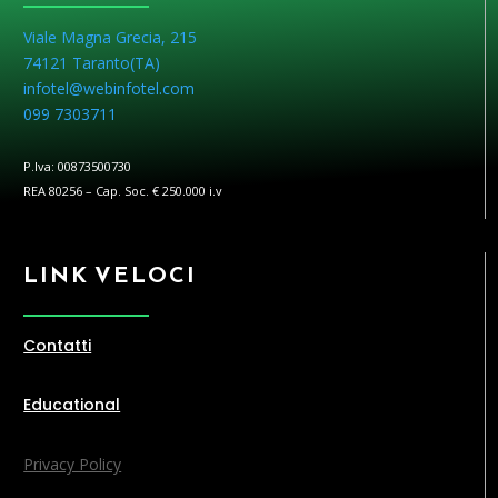
Viale Magna Grecia, 215
74121 Taranto(
TA
)
infotel@webinfotel.com
099 7303711
P.Iva: 00873500730
REA 80256 – Cap. Soc. € 250.000 i.v
LINK VELOCI
Contatti
Educational
Privacy Policy