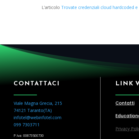
L’articolo
Trovate credenziali cloud hardcoded e 
CONTATTACI
LINK 
Contatti
Viale Magna Grecia, 215
74121 Taranto(
TA
)
Education
infotel@webinfotel.com
099 7303711
Privacy Poli
P.Iva: 00873500730