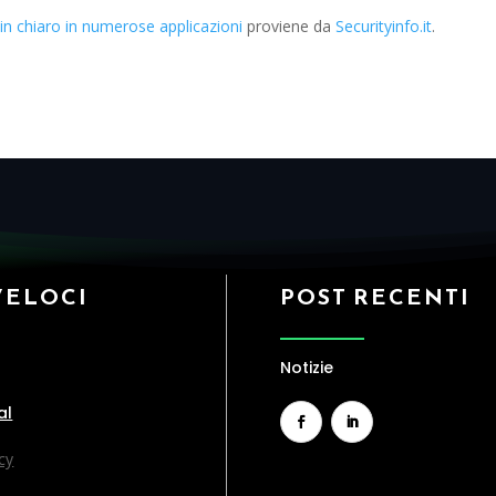
in chiaro in numerose applicazioni
proviene da
Securityinfo.it
.
VELOCI
POST RECENTI
Notizie
al
cy