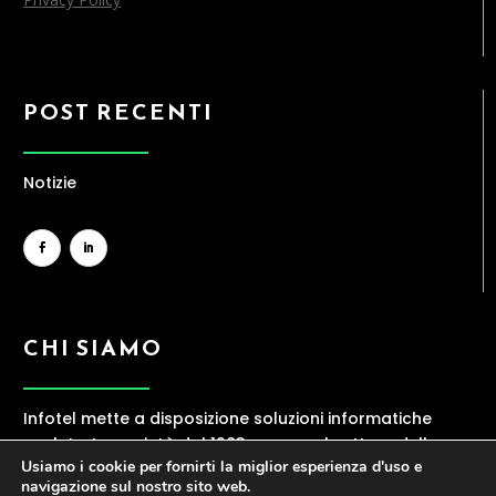
POST RECENTI
Notizie
CHI SIAMO
Infotel mette a disposizione soluzioni informatiche
evolute. La società dal 1983 opera nel settore della
Usiamo i cookie per fornirti la miglior esperienza d'uso e
ICT, offrendo una gamma ampia di servizi
navigazione sul nostro sito web.
contraddistinti da elevata professionalità.