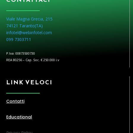
Viale Magna Grecia, 215
74121 Taranto(
TA
)
infotel@webinfotel.com
099 7303711
P.Iva: 00873500730
REA 80256 – Cap. Soc. € 250.000 i.v
LINK VELOCI
Contatti
Educational
Privacy Policy