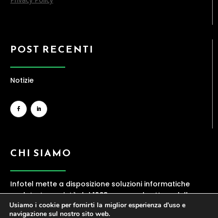
POST RECENTI
Notizie
CHI SIAMO
Infotel mette a disposizione soluzioni informatiche
evolute. La società dal 1983 opera nel settore della
Usiamo i cookie per fornirti la miglior esperienza d'uso e
ICT, offrendo una gamma ampia di servizi
navigazione sul nostro sito web.
contraddistinti da elevata professionalità.