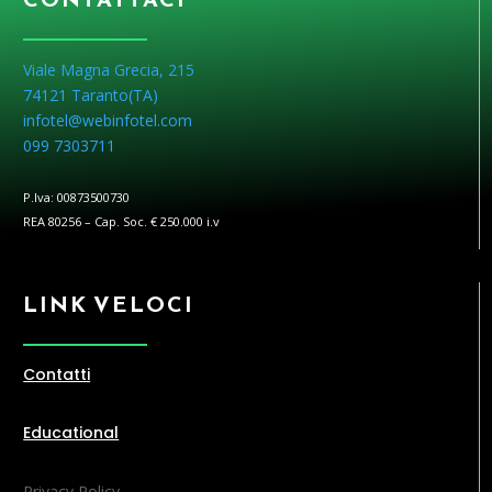
Viale Magna Grecia, 215
74121 Taranto(
TA
)
infotel@webinfotel.com
099 7303711
P.Iva: 00873500730
REA 80256 – Cap. Soc. € 250.000 i.v
LINK VELOCI
Contatti
Educational
Privacy Policy