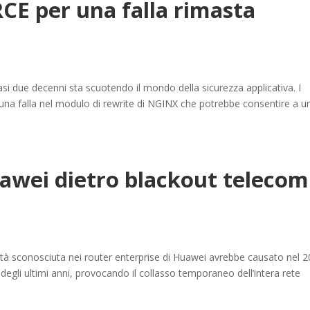
RCE per una falla rimasta
asi due decenni sta scuotendo il mondo della sicurezza applicativa. I
to una falla nel modulo di rewrite di NGINX che potrebbe consentire a u
uawei dietro blackout telecom
ità sconosciuta nei router enterprise di Huawei avrebbe causato nel 
i degli ultimi anni, provocando il collasso temporaneo dell’intera rete