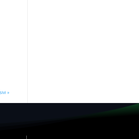
ivi »